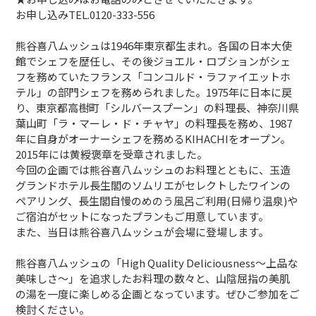
お申し込みTEL.0120-333-556
熊谷喜八ムッシュは1946年東京都生まれ。各国の日本大使
館でシェフを歴任し、その後ジョエル・ロブションがシェ
フを務めていたフランス「コンコルド・ラファイエットホ
テル」の部門シェフを務められました。1975年に日本に戻
り、東京都高樹町「シルバースプーン」の料理長、神奈川県
葉山町「ラ・マーレ・ド・チャヤ」の料理長を務め、1987
年に自身がオーナーシェフを務めるKIHACHIをオープン。
2015年には黄綬褒章を受章されました。
今回の企画では熊谷喜八ムッシュのお料理とともに、玉造
グランドホテル長生閣のソムリエがセレクトしたワインの
ペアリング、長生閣自慢のめのう風呂ご利用(日帰り温泉)や
ご宿泊がセットになったプランもご用意しています。
また、当日は熊谷喜八ムッシュが会場に登場します。
熊谷喜八ムッシュの「High Quality Deliciousness～上品な
美味しさ～」を追求したお料理の数々と、山陰屈指の美肌
の湯を一度に楽しめる企画となっています。ぜひご参加をご
検討ください。