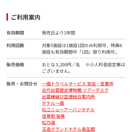
ご利用案内
有効期間
発売日より1年間
利用回数
対象5施設は1施設1回のみ利用可、特典6
施設も有効期間中「1回」限り利用可。
販売価格
おとな 5,200円／名
小人料金設定無は
ございません。
販売・お問合せ
一畑トラベルサービス 支店・営業所
古代出雲歴史博物館 ツアーデスク
出雲縁結び空港総合案内所
ホテル一畑
松江ニューアーバンホテル
佳翠苑 皆美
松乃湯
玉造グランドホテル長生閣