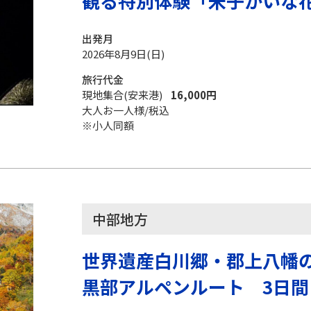
観る特別体験「米子がいな
出発月
2026年8月9日(日)
旅行代金
現地集合(安来港)
16,000円
大人お一人様/税込
※小人同額
中部地方
世界遺産白川郷・郡上八幡
黒部アルペンルート 3日間